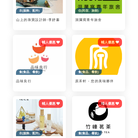
衣(服飾、配件)
住(民宿、旅館)
山上的珠寶設計師-李妤蓁
洄瀾窩青年旅舍
輔人優惠
輔人優惠
食(食品、餐飲)
食(食品、餐飲)
品味良行
原禾軒 - 您的美味夥伴
輔人優惠
輔人優惠
衣(服飾、配件)
食(食品、餐飲)