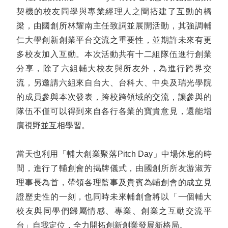
契機的校友同學與專業經理人之間搭建了互動的橋
梁，由國創所林耀南主任致詞並展開活動，其強調輔
仁大學創新創業平台交流之重要性，並期許未來有更
多校友加入互動。本次活動共有十二組隊伍進行創業
分享，除了六組輔大校友與所友外，為進行跨界交
流，另邀請六組來自台大、台科大、中央及瑞光學院
的成員參與本次發表，跨校跨領域的交流，讓參與的
隊伍不僅可以得到來自各行各業的寶貴意見，還能增
廣視野並互相學習。
當天也利用「輔大創業聚落Pitch Day」中場休息的時
間，進行了輔創會的揭牌儀式，由國創所所友游淑芳
理事長為首，帶領各理監事及貴賓為輔創會的成立見
證歷史性的一刻，也同時未來輔創會將以「一個輔大
校友與同學們歸屬情感、專業、創業之互動交流平
台」自我定位，全力開拓創新創業發展新格局。