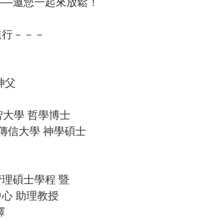
——邀您一起來放鬆！
進行－－－
神父
智大學 哲學博士
na傳信大學 神學碩士
碩士學程 暨
 助理教授
鐸