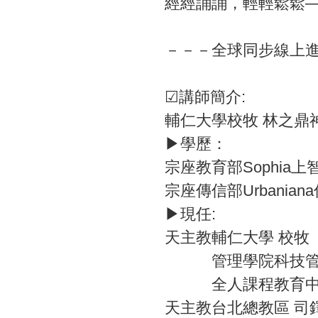
經經誦誦，輕輕鬆鬆
－－－全球同步線上
☑講師簡介:
輔仁大學校牧 林之鼎
▶️學歷：
宗座教育部Sophia上
宗座傳信部Urbania
▶️現任:
天主教輔仁大學 校牧
管理學院科技管理
全人課程教育中心
天主教台北總教區 司