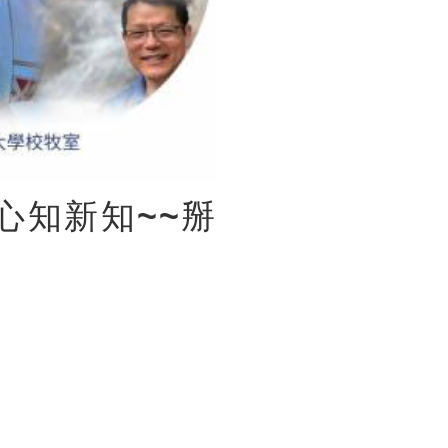
心知新知~~掰