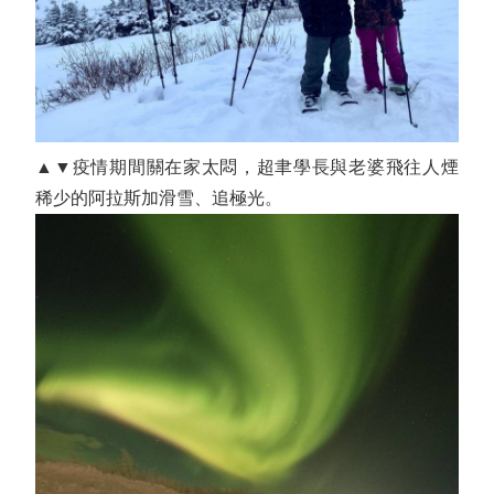
▲▼疫情期間關在家太悶，超聿學長與老婆飛往人煙
稀少的阿拉斯加滑雪、追極光。