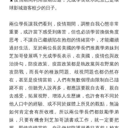
球影城遊客較少的日子。
兩位學長讓我們看到，疫情期間，調整自我心態非常
重要，或許當下感受到痛苦，但也必須學習換個角度
思考，不讓自己繼續陷在抱怨的情緒當中，才能繼續
過好生活。至於兩位長居美國的學長們推薦學弟妹到
芝加哥發展嗎？光成學長表示，在美國，疫情也與政
治掛勾，防疫政策、疫苗政策都是執政黨與在野黨的
攻防戰，而長年的種族問題、歧視問題也都仍然存
在，甚至是疫情當前，人們有無數個理由限制自己躊
躇不前，但聽旁人說再多，都應該要親自去看、親自
去感受，拓展視野、增添人生歷練，也許會有不同於
他人口中的經驗、或不同於媒體上所見的觀點，無論
如何肯定會有所收穫。所以兩位學長們都鼓勵學弟
妹，只要有機會到芝加哥讀書或工作，就一定要把
握，即使疫情當前，自己做好防護就勇往直前！校友