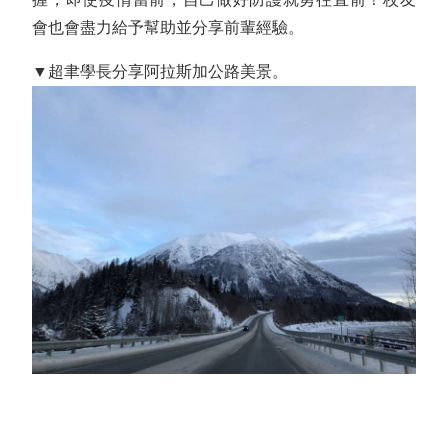
會也會盡力給予幫助並分享前輩經驗。
▼超聿學長分享阿拉斯加公路美景。