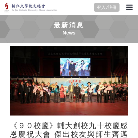
登入/註冊
最新消息
News
《９０校慶》輔大創校九十校慶感
恩慶祝大會 傑出校友與師生齊邁