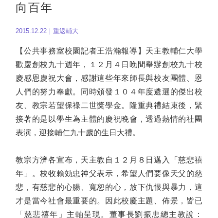
向百年
2015.12.22｜重返輔大
【公共事務室校園記者王浩瀚報導】天主教輔仁大學
歡慶創校九十週年，１２月４日晚間舉辦創校九十校
慶感恩慶祝大會，感謝這些年來師長與校友團體、恩
人們的努力奉獻。同時頒發１０４年度遴選的傑出校
友、教宗若望保祿二世獎學金。隆重典禮結束後，緊
接著的是以學生為主體的慶祝晚會，透過熱情的社團
表演，迎接輔仁九十歲的生日大禮。
教宗方濟各宣布，天主教自１２月８日邁入「慈悲禧
年」。校牧賴効忠神父表示，希望人們要像天父的慈
悲，有慈悲的心腸、寬恕的心，放下仇恨與暴力，這
才是當今社會最重要的。因此校慶主題、佈景，皆已
「慈悲禧年」主軸呈現。董事長劉振忠總主教說：