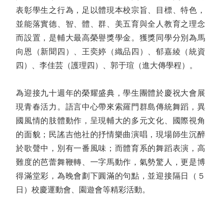
表彰學生之行為，足以體現本校宗旨、目標、特色，
並能落實德、智、體、群、美五育與全人教育之理念
而設置，是輔大最高榮譽獎學金。獲獎同學分別為馬
向恩（新聞四）、王奕婷（織品四）、郁嘉綾（統資
四）、李佳芸（護理四）、郭于瑄（進大傳學程）。
為迎接九十週年的榮耀盛典，學生團體於慶祝大會展
現青春活力。語言中心帶來索羅門群島傳統舞蹈，異
國風情的肢體動作，呈現輔大的多元文化、國際視角
的面貌；民謠吉他社的抒情樂曲演唱，現場師生沉醉
於歌聲中，別有一番風味；而體育系的舞蹈表演，高
難度的芭蕾舞鞭轉、一字馬動作，氣勢驚人，更是博
得滿堂彩，為晚會劃下圓滿的句點，並迎接隔日（５
日）校慶運動會、園遊會等精彩活動。