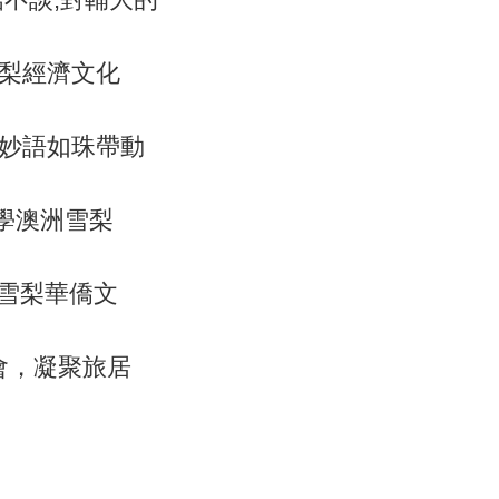
雪梨經濟文化
,妙語如珠帶動
學澳洲雪梨
在雪梨華僑文
會，凝聚旅居