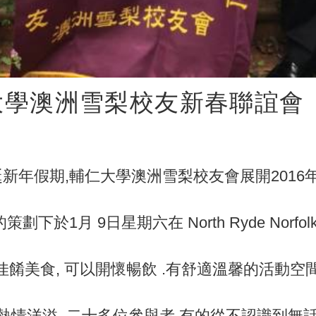
仁大學澳洲雪梨校友新春聯誼會
新年假期,輔仁大學澳洲雪梨校友會展開2016
於1月 9日星期六在 North Ryde NorfolkGr
的佳餚美食, 可以開懷暢飲 .有舒適溫馨的活動空間,
熱情洋溢 ,二十多位參與者,有的從不認識到無