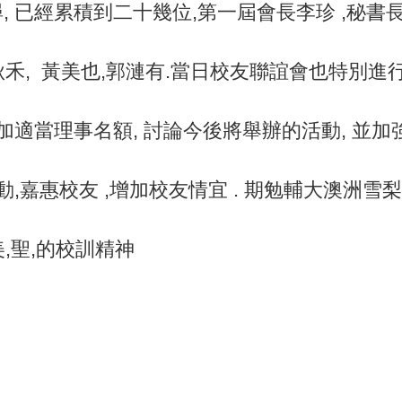
 已經累積到二十幾位,第一屆會長李珍 ,秘書長
蔡秋禾, 黃美也,郭漣有.當日校友聯誼會也特別
加適當理事名額, 討論今後將舉辦的活動, 並
動,嘉惠校友 ,增加校友情宜 . 期勉輔大澳洲雪
美,聖,的校訓精神