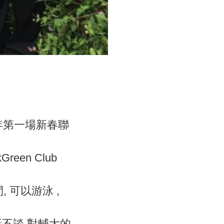
年第一場新春聯
een Club
 可以游泳 ,
話不談,對輔大的