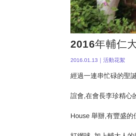
2016年輔
2016.01.13｜活動花絮
經過一連串忙碌的聖誕
誼會,在會長李珍精心的策劃下
House 舉辦,有豐盛
打網球 .加上輔大人的