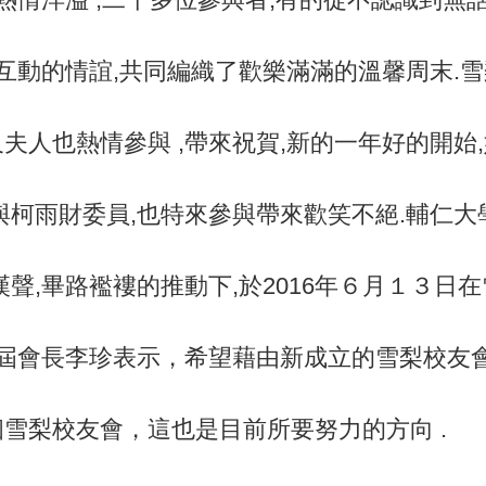
此互動的情誼,共同編織了歡樂滿滿的溫馨周末.
夫人也熱情參與 ,帶來祝賀,新的一年好的開始
與柯雨財委員,也特來參與帶來歡笑不絕.輔仁大
漢聲,畢路襤褸的推動下,於2016年６月１３日
一屆會長李珍表示，希望藉由新成立的雪梨校友
雪梨校友會，這也是目前所要努力的方向 .