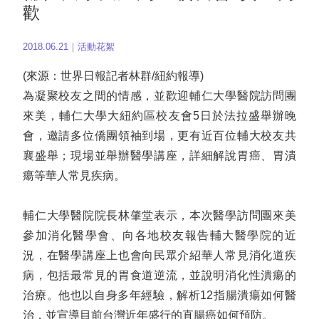
歡
2018.06.21｜活動花絮
(來源：世界日報記者林群/紐約報導)
為凝聚校友之間的情感，並歡迎輔仁大學醫院訪問團
來美，輔仁大學大紐約區校友會5日於法拉盛舉辦晚
會，邀請多位僑團領袖到場，更有近百位輔大校友共
襄盛舉；現場並舉辦醫學講座，詳細解說胃癌、胃潰
瘍等華人常見疾病。
輔仁大學醫院院長林肇堂表示，本次醫學訪問團來美
參加消化醫學會、向各地校友報告輔大醫學院的近
況，在醫學講座上也會向民眾介紹華人常見消化道疾
病，包括最常見的胃食道逆流，並說明消化性潰瘍的
治療。他也以自身多年經驗，解析12指腸潰瘍如何醫
治，並宣導目前台灣近年盛行的直腸癌如何預防。