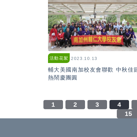
活動花絮
2023.10.13
輔大美國南加校友會聯歡 中秋佳
熱鬧慶團圓
1
2
3
4
15