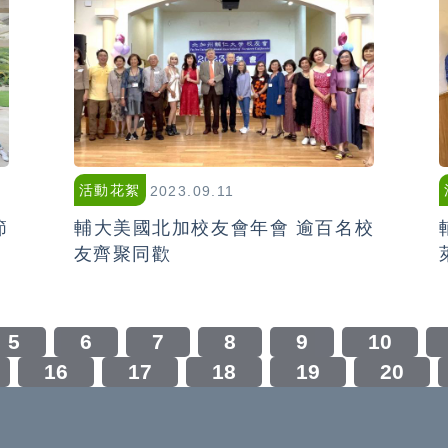
活動花絮
2023.09.11
節
輔大美國北加校友會年會 逾百名校
友齊聚同歡
5
6
7
8
9
10
16
17
18
19
20