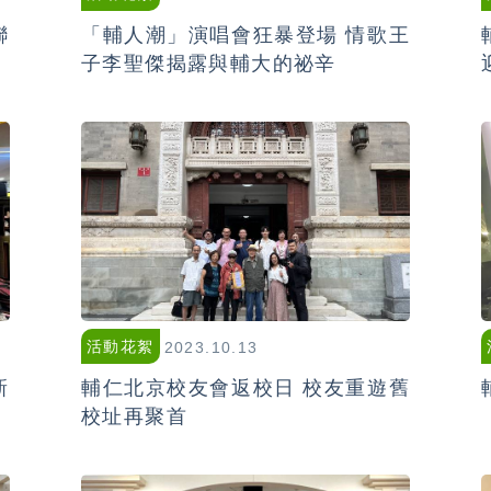
聯
「輔人潮」演唱會狂暴登場 情歌王
子李聖傑揭露與輔大的祕辛
活動花絮
2023.10.13
新
輔仁北京校友會返校日 校友重遊舊
校址再聚首