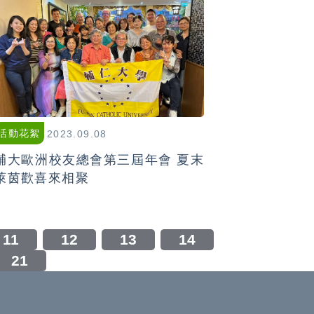
活動花絮
2023.09.08
輔大歐洲校友總會第三屆年會 夏末
萊茵歡喜來相聚
11
12
13
14
21