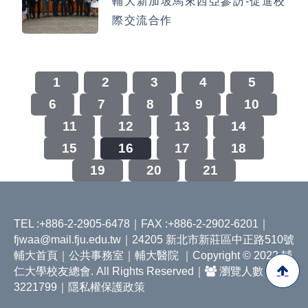
輔大新加坡馬來西亞參訪-促進校
際交流合作
1
2
3
4
5
6
7
8
9
10
11
12
13
14
15
16
17
18
19
20
21
TEL :+886-2-2905-6478｜FAX :+886-2-2902-6201｜
fjwaa@mail.fju.edu.tw
｜24205 新北市新莊區中正路510號
輔大首頁
｜
公共事務室
｜
輔大醫院
｜Copyright © 2022 輔
仁大學校友總會. All Rights Reserved｜
瀏覽人數
3221799｜
隱私權保護政策