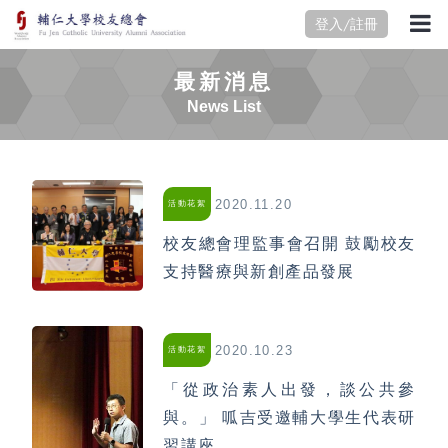
登入/註冊
最新消息
News List
2020.11.20
活動花絮
校友總會理監事會召開 鼓勵校友
支持醫療與新創產品發展
2020.10.23
活動花絮
「從政治素人出發，談公共參
與。」 呱吉受邀輔大學生代表研
習講座