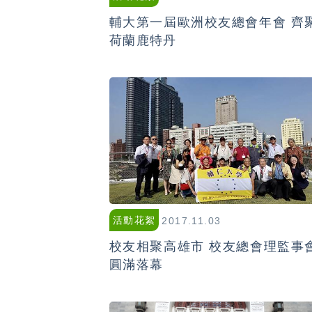
輔大第一屆歐洲校友總會年會 齊
荷蘭鹿特丹
活動花絮
2017.11.03
校友相聚高雄市 校友總會理監事
圓滿落幕