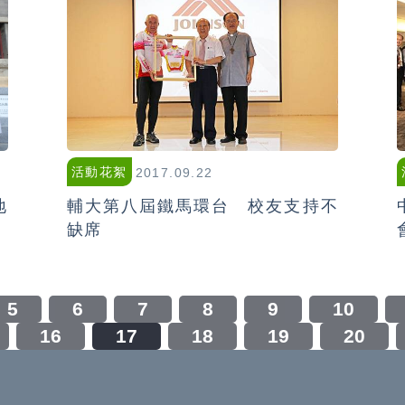
活動花絮
2017.09.22
地
輔大第八屆鐵馬環台 校友支持不
缺席
5
6
7
8
9
10
16
17
18
19
20