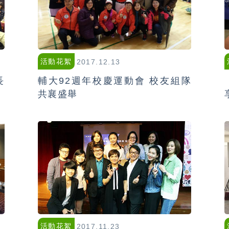
活動花絮
2017.12.13
長
輔大92週年校慶運動會 校友組隊
共襄盛舉
活動花絮
2017.11.23