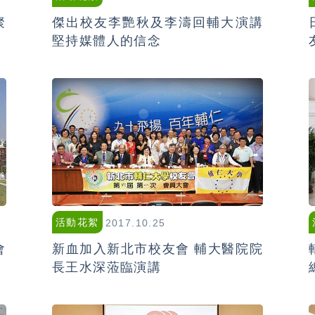
聚
傑出校友李艷秋及李濤回輔大演講
堅持媒體人的信念
活動花絮
2017.10.25
會
新血加入新北市校友會 輔大醫院院
長王水深蒞臨演講