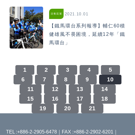
2021.10.01
活動花絮
【鐵馬環台系列報導】輔仁60積
健雄風不畏困境，延續12年「鐵
馬環台」
1
2
3
4
5
6
7
8
9
10
11
12
13
14
15
16
17
18
19
20
21
TEL :+886-2-2905-6478｜FAX :+886-2-2902-6201｜